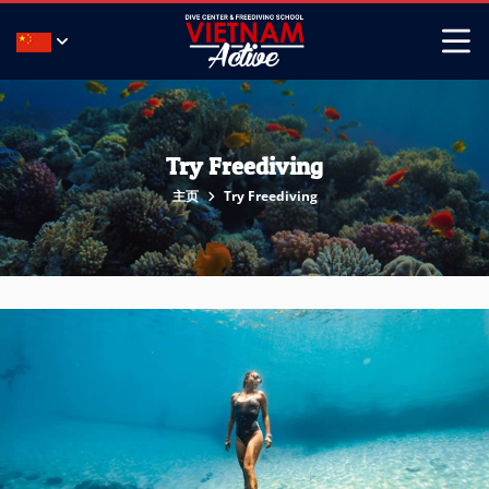
Try Freediving
主页
Try Freediving